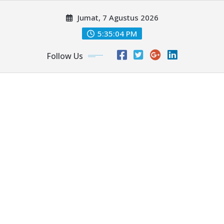
Skip
Jumat, 7 Agustus 2026
to
content
5:35:07 PM
Follow Us