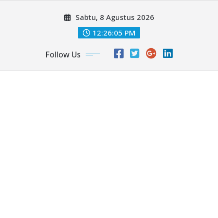
Skip
Sabtu, 8 Agustus 2026
to
content
12:26:07 PM
Follow Us