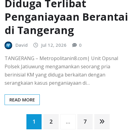
Diduga Terlibat
Penganiayaan Berantai
di Tangerang
David
Jul 12, 2026
0
TANGERANG – Metropolitanin8.com| Unit Opsnal
Polsek Jatiuwung mengamankan seorang pria
berinisial KM yang diduga berkaitan dengan
serangkaian kasus penganiayaan di…
READ MORE
Paginasi
1
2
…
7