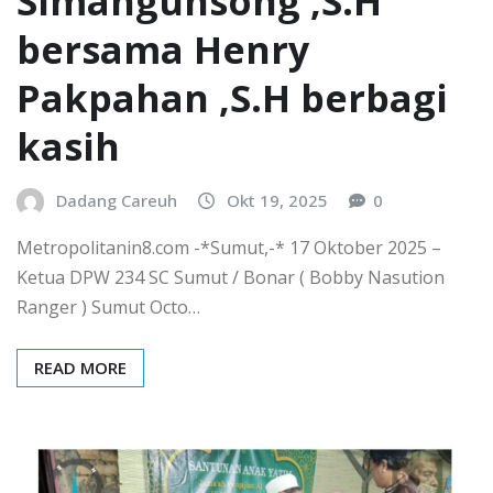
Simangunsong ,S.H
bersama Henry
Pakpahan ,S.H berbagi
kasih
Dadang Careuh
Okt 19, 2025
0
Metropolitanin8.com -*Sumut,-* 17 Oktober 2025 –
Ketua DPW 234 SC Sumut / Bonar ( Bobby Nasution
Ranger ) Sumut Octo…
READ MORE