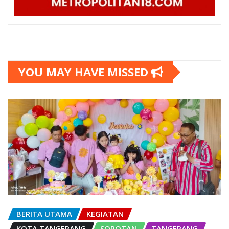
YOU MAY HAVE MISSED
BERITA UTAMA
KEGIATAN
KOTA TANGERANG
SOROTAN
TANGERANG