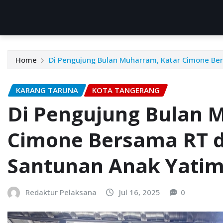
Home
Di Pengujung Bulan Muharram, Katar Cimone Be
KARANG TARUNA
KOTA TANGERANG
Di Pengujung Bulan 
Cimone Bersama RT d
Santunan Anak Yati
Redaktur Pelaksana
Jul 16, 2025
0