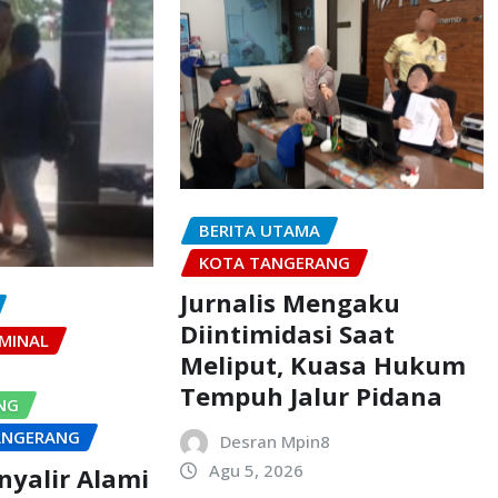
BERITA UTAMA
KOTA TANGERANG
Jurnalis Mengaku
Diintimidasi Saat
MINAL
Meliput, Kuasa Hukum
Tempuh Jalur Pidana
NG
ANGERANG
Desran Mpin8
Agu 5, 2026
inyalir Alami