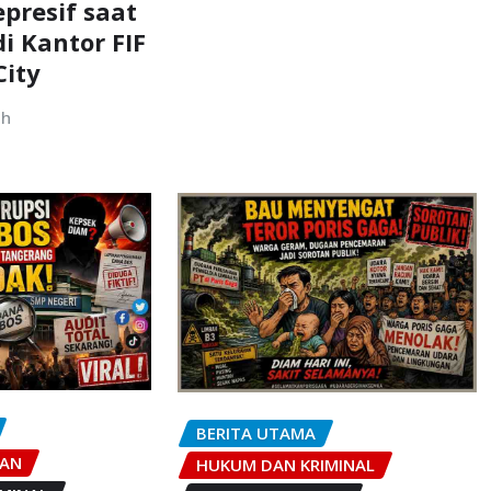
presif saat
i Kantor FIF
City
uh
BERITA UTAMA
KAN
HUKUM DAN KRIMINAL