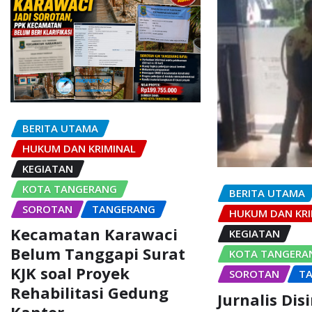
BERITA UTAMA
HUKUM DAN KRIMINAL
KEGIATAN
KOTA TANGERANG
BERITA UTAMA
SOROTAN
TANGERANG
HUKUM DAN KRI
Kecamatan Karawaci
KEGIATAN
Belum Tanggapi Surat
KOTA TANGERA
KJK soal Proyek
SOROTAN
T
Rehabilitasi Gedung
Jurnalis Dis