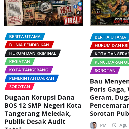
BERITA UTAMA
BERITA UTAMA
DUNIA PENDIDIKAN
HUKUM DAN KRI
HUKUM DAN KRIMINAL
KOTA TANGERA
KEGIATAN
PENCEMARAN U
KOTA TANGERANG
SOROTAN
PEMERINTAH DAERAH
Bau Menyen
SOROTAN
Poris Gaga,
Dugaan Korupsi Dana
Geram, Dug
BOS 12 SMP Negeri Kota
Pencemaran
Tangerang Meledak,
Sorotan Pub
Publik Desak Audit
PM
Agu 