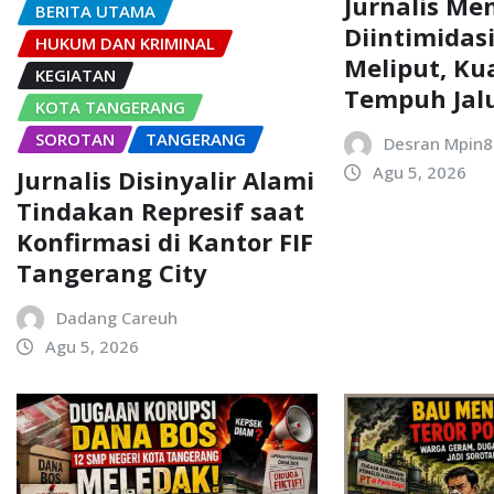
Jurnalis M
BERITA UTAMA
Diintimidas
HUKUM DAN KRIMINAL
Meliput, K
KEGIATAN
Tempuh Jal
KOTA TANGERANG
SOROTAN
TANGERANG
Desran Mpin8
Agu 5, 2026
Jurnalis Disinyalir Alami
Tindakan Represif saat
Konfirmasi di Kantor FIF
Tangerang City
Dadang Careuh
Agu 5, 2026