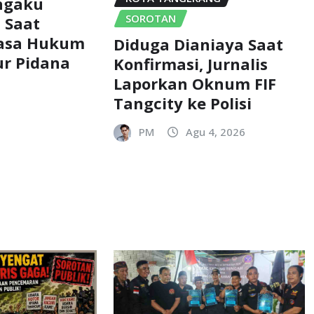
engaku
SOROTAN
i Saat
uasa Hukum
Diduga Dianiaya Saat
ur Pidana
Konfirmasi, Jurnalis
Laporkan Oknum FIF
Tangcity ke Polisi
PM
Agu 4, 2026