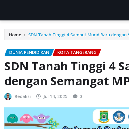
Home
SDN Tanah Tinggi 4 Sambut Murid Baru denga
DUNIA PENDIDIKAN
KOTA TANGERANG
SDN Tanah Tinggi 4 
dengan Semangat M
Redaksi
Jul 14, 2025
0