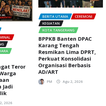
BERITA UTAMA
CEREMONI
KEGIATAN
KOTA TANGERANG
MINAL
BPPKB Banten DPAC
NG
Karang Tengah
Resmikan Lima DPRT,
DARA
Perkuat Konsolidasi
Organisasi Berbasis
gat Teror
AD/ART
 Warga
aan
PM
Agu 2, 2026
 Jadi
lik
2, 2026