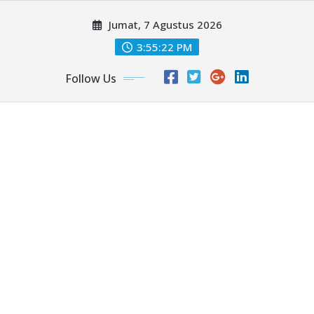
Skip
Jumat, 7 Agustus 2026
to
content
3:55:23 PM
Follow Us