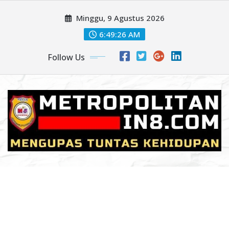
Skip
Minggu, 9 Agustus 2026
to
content
6:49:28 AM
Follow Us