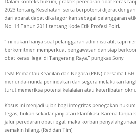
Dalam konteks hukum, praktik peredaran obat keras ta
2023 tentang Kesehatan, serta berpotensi dijerat denga
dari aparat dapat dikategorikan sebagai pelanggaran et
No. 14 Tahun 2011 tentang Kode Etik Profesi Polri.
“Ini bukan hanya soal pelanggaran administratif, tapi 
berkomitmen memperkuat pengawasan dan siap berkoordi
obat keras ilegal di Tangerang Raya,” pungkas Sony.
LSM Pemantau Keadilan dan Negara (PKN) bersama LBH 
menunda-nunda penindakan dan segera melakukan langk
turut memeriksa potensi kelalaian atau keterlibatan ok
Kasus ini menjadi ujian bagi integritas penegakan hukum
tegas, bukan sekadar janji atau klarifikasi. Karena tan
jalur peredaran obat ilegal, maka korban penyalahguna
semakin hilang. (Red dan Tim)