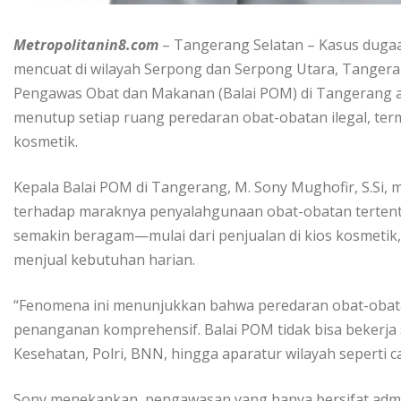
Metropolitanin8.com
– Tangerang Selatan – Kasus dugaa
mencuat di wilayah Serpong dan Serpong Utara, Tangerang 
Pengawas Obat dan Makanan (Balai POM) di Tangerang 
menutup setiap ruang peredaran obat-obatan ilegal, term
kosmetik.
Kepala Balai POM di Tangerang, M. Sony Mughofir, S.Si
terhadap maraknya penyalahgunaan obat-obatan tertentu
semakin beragam—mulai dari penjualan di kios kosmetik,
menjual kebutuhan harian.
“Fenomena ini menunjukkan bahwa peredaran obat-obat
penanganan komprehensif. Balai POM tidak bisa bekerja 
Kesehatan, Polri, BNN, hingga aparatur wilayah seperti ca
Sony menekankan, pengawasan yang hanya bersifat admini