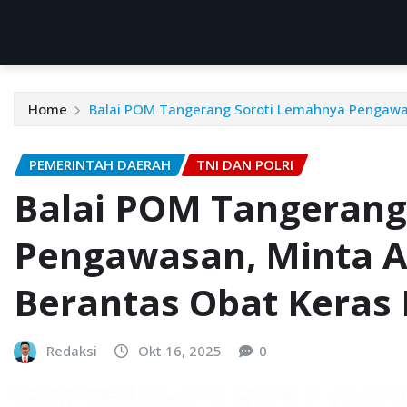
Home
Balai POM Tangerang Soroti Lemahnya Pengawasa
PEMERINTAH DAERAH
TNI DAN POLRI
Balai POM Tangerang
Pengawasan, Minta A
Berantas Obat Keras I
Redaksi
Okt 16, 2025
0