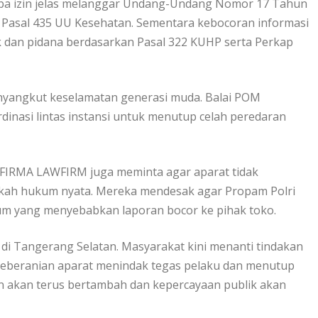
npa izin jelas melanggar Undang-Undang Nomor 17 Tahun
n Pasal 435 UU Kesehatan. Sementara kebocoran informasi
ik dan pidana berdasarkan Pasal 322 KUHP serta Perkap
menyangkut keselamatan generasi muda. Balai POM
nasi lintas instansi untuk menutup celah peredaran
FIRMA LAWFIRM juga meminta agar aparat tidak
ah hukum nyata. Mereka mendesak agar Propam Polri
num yang menyebabkan laporan bocor ke pihak toko.
 di Tangerang Selatan. Masyarakat kini menanti tindakan
pa keberanian aparat menindak tegas pelaku dan menutup
an akan terus bertambah dan kepercayaan publik akan