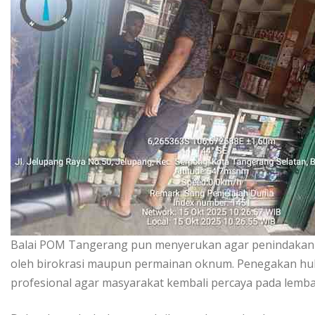
Balai POM Tangerang pun menyerukan agar penindakan t
oleh birokrasi maupun permainan oknum. Penegakan huku
profesional agar masyarakat kembali percaya pada lemb