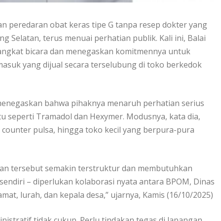
n peredaran obat keras tipe G tanpa resep dokter yang
Selatan, terus menuai perhatian publik. Kali ini, Balai
angkat bicara dan menegaskan komitmennya untuk
asuk yang dijual secara terselubung di toko berkedok
, menegaskan bahwa pihaknya menaruh perhatian serius
 seperti Tramadol dan Hexymer. Modusnya, kata dia,
 counter pulsa, hingga toko kecil yang berpura-pura
an tersebut semakin terstruktur dan membutuhkan
sendiri – diperlukan kolaborasi nyata antara BPOM, Dinas
mat, lurah, dan kepala desa,” ujarnya, Kamis (16/10/2025)
stratif tidak cukup. Perlu tindakan tegas di lapangan