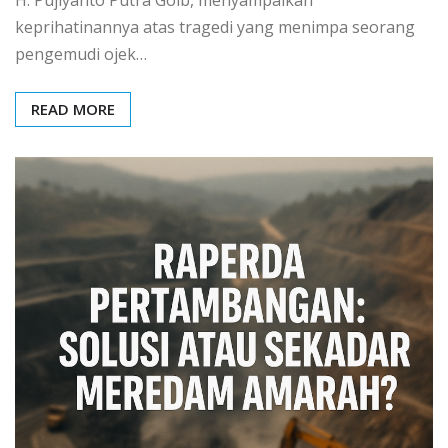
H. Pujiyanto Putra Goib, menyampaikan
keprihatinannya atas tragedi yang menimpa seorang
pengemudi ojek…
READ MORE