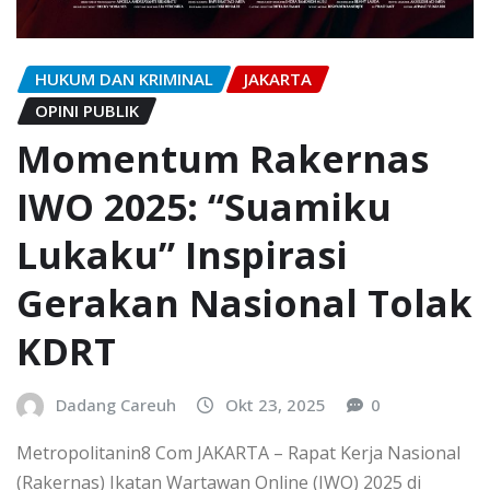
HUKUM DAN KRIMINAL
JAKARTA
OPINI PUBLIK
Momentum Rakernas
IWO 2025: “Suamiku
Lukaku” Inspirasi
Gerakan Nasional Tolak
KDRT
Dadang Careuh
Okt 23, 2025
0
Metropolitanin8 Com JAKARTA – Rapat Kerja Nasional
(Rakernas) Ikatan Wartawan Online (IWO) 2025 di