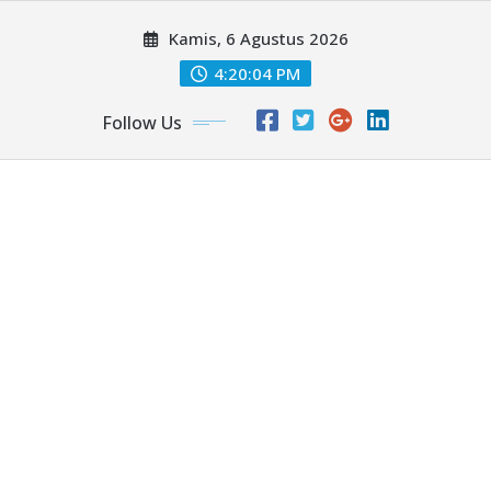
Skip
Kamis, 6 Agustus 2026
to
content
4:20:06 PM
Follow Us