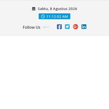
Skip
Sabtu, 8 Agustus 2026
to
content
11:12:05 AM
Follow Us