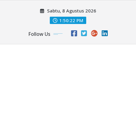
Skip
Sabtu, 8 Agustus 2026
to
content
1:50:23 PM
Follow Us