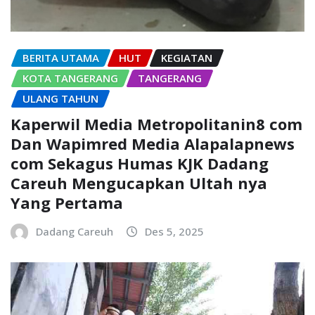
BERITA UTAMA
HUT
KEGIATAN
KOTA TANGERANG
TANGERANG
ULANG TAHUN
Kaperwil Media Metropolitanin8 com
Dan Wapimred Media Alapalapnews
com Sekagus Humas KJK Dadang
Careuh Mengucapkan Ultah nya
Yang Pertama
Dadang Careuh
Des 5, 2025