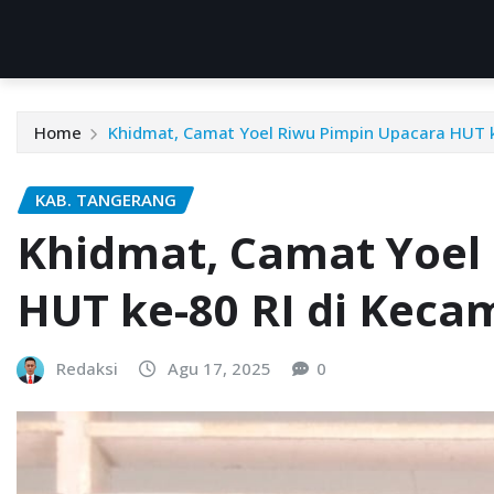
Home
Khidmat, Camat Yoel Riwu Pimpin Upacara HUT k
KAB. TANGERANG
Khidmat, Camat Yoel
HUT ke-80 RI di Keca
Redaksi
Agu 17, 2025
0