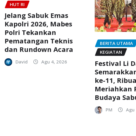
HUT RI
Jelang Sabuk Emas
Kapolri 2026, Mabes
Polri Tekankan
Pematangan Teknis
BERITA UTAMA
dan Rundown Acara
KEGIATAN
Festival Li 
David
Agu 4, 2026
Semarakkan
ke-11, Ribu
Meriahkan P
Budaya Sab
PM
Agu 