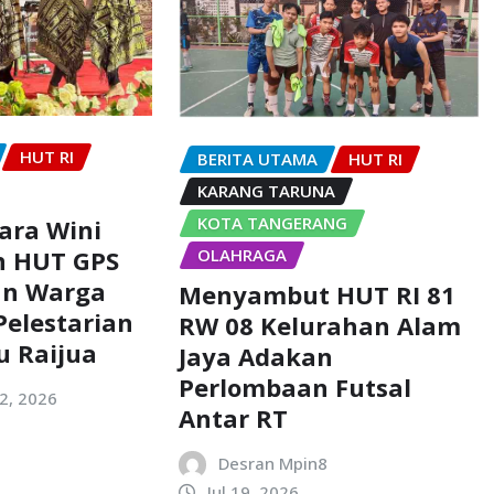
HUT RI
BERITA UTAMA
HUT RI
KARANG TARUNA
KOTA TANGERANG
Dara Wini
OLAHRAGA
 HUT GPS
an Warga
Menyambut HUT RI 81
elestarian
RW 08 Kelurahan Alam
u Raijua
Jaya Adakan
Perlombaan Futsal
2, 2026
Antar RT
Desran Mpin8
Jul 19, 2026