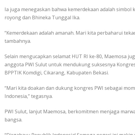
Ia juga menegaskan bahwa kemerdekaan adalah simbol k
royong dan Bhineka Tunggal Ika.
“Kemerdekaan adalah amanah. Mari kita perbaharui teka
tambahnya.
Selain mengucapkan selamat HUT RI ke-80, Maemosa ju
anggota PWI Sulut untuk mendukung suksesnya Kongres 
BPPTIK Komdigi, Cikarang, Kabupaten Bekasi.
“Mari kita doakan dan dukung kongres PWI sebagai mome
Indonesia,” tegasnya.
PWI Sulut, lanjut Maemosa, berkomitmen menjaga marw
bangsa.
“Dirgahayu Republik Indonesia! Semoga negeri ini makin m