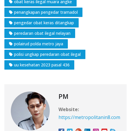
obat keras ilegal muara angke
penangkapan pengedar tramadol
pengedar obat keras ditangkap
peredaran obat ilegal nelayan
polairud polda metro jaya
polisi ungkap peredaran obat ilegal
uu kesehatan 2023 pasal 436
PM
Website:
https://metropolitanin8.com