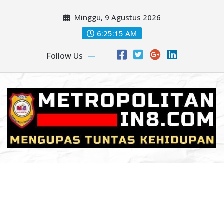
Skip
Minggu, 9 Agustus 2026
to
content
6:25:17 AM
Follow Us