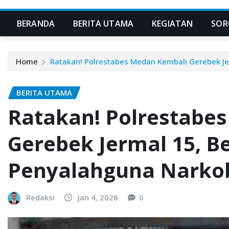
BERANDA
BERITA UTAMA
KEGIATAN
SOR
Home
Ratakan! Polrestabes Medan Kembali Gerebek J
BERITA UTAMA
Ratakan! Polrestabe
Gerebek Jermal 15, B
Penyalahguna Narko
Redaksi
Jan 4, 2026
0