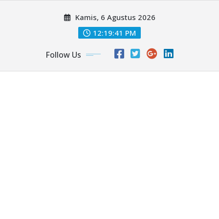
Skip
Kamis, 6 Agustus 2026
to
content
12:19:43 PM
Follow Us