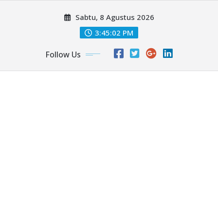
Skip
Sabtu, 8 Agustus 2026
to
content
3:45:04 PM
Follow Us