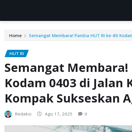
Home
Semangat Membara! Panitia HUT RI ke-80 Kodam
HUT RI
Semangat Membara! P
Kodam 0403 di Jalan 
Kompak Sukseskan A
Redaksi
Agu 17, 2025
0