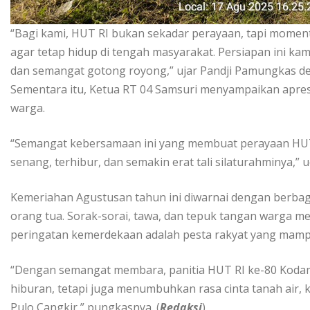
“Bagi kami, HUT RI bukan sekadar perayaan, tapi mom
agar tetap hidup di tengah masyarakat. Persiapan ini 
dan semangat gotong royong,” ujar Pandji Pamungkas d
Sementara itu, Ketua RT 04 Samsuri menyampaikan apres
warga.
“Semangat kebersamaan ini yang membuat perayaan HUT 
senang, terhibur, dan semakin erat tali silaturahminya,” 
Kemeriahan Agustusan tahun ini diwarnai dengan berbag
orang tua. Sorak-sorai, tawa, dan tepuk tangan warga 
peringatan kemerdekaan adalah pesta rakyat yang mam
“Dengan semangat membara, panitia HUT RI ke-80 Kodam
hiburan, tetapi juga menumbuhkan rasa cinta tanah air,
Pulo Cangkir,” pungkasnya. (
Redaksi
)