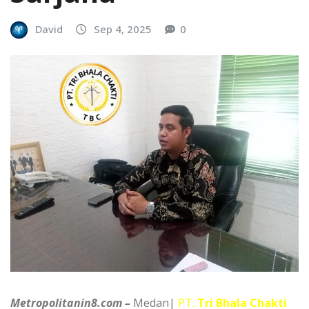
David
Sep 4, 2025
0
Metropolitanin8.com –
Medan|
PT.
Tri Bhala Chakti