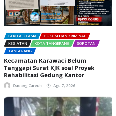
BERITA UTAMA
HUKUM DAN KRIMINAL
KEGIATAN
KOTA TANGERANG
SOROTAN
TANGERANG
Kecamatan Karawaci Belum
Tanggapi Surat KJK soal Proyek
Rehabilitasi Gedung Kantor
Dadang Careuh
Agu 7, 2026