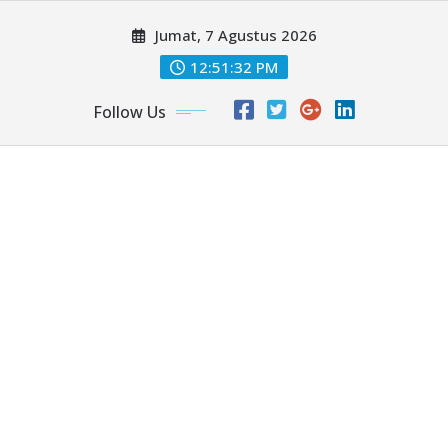
Skip
Jumat, 7 Agustus 2026
to
content
12:51:34 PM
Follow Us