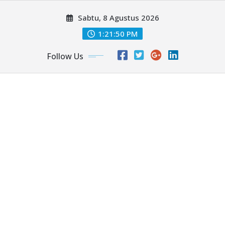
Skip
Sabtu, 8 Agustus 2026
to
content
1:21:52 PM
Follow Us