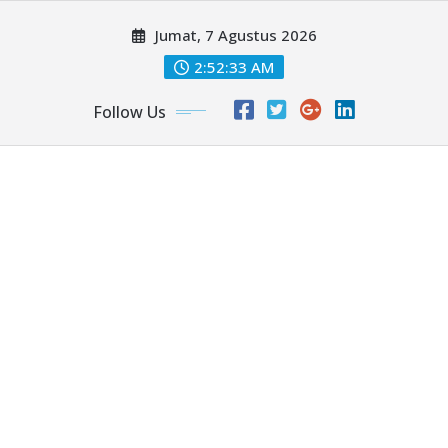
Skip
Jumat, 7 Agustus 2026
to
content
2:52:34 AM
Follow Us