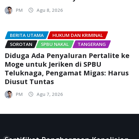
PM
Agu 8, 2026
BERITA UTAMA
HUKUM DAN KRIMINAL
SOROTAN
SPBU NAKAL
TANGERANG
Diduga Ada Penyaluran Pertalite ke
Moge untuk Jeriken di SPBU
Teluknaga, Pengamat Migas: Harus
Diusut Tuntas
PM
Agu 7, 2026