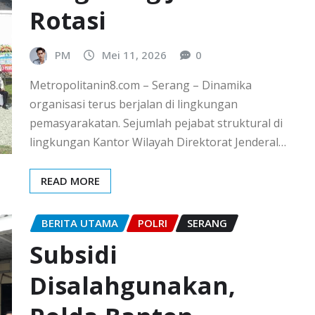
Rotasi
PM
Mei 11, 2026
0
Metropolitanin8.com – Serang – Dinamika
organisasi terus berjalan di lingkungan
pemasyarakatan. Sejumlah pejabat struktural di
lingkungan Kantor Wilayah Direktorat Jenderal…
READ MORE
BERITA UTAMA
POLRI
SERANG
Subsidi
Disalahgunakan,