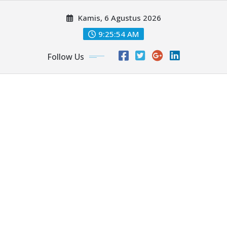
Skip
Kamis, 6 Agustus 2026
to
content
9:25:56 AM
Follow Us