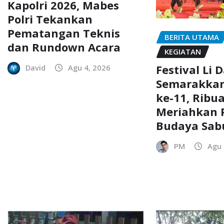
Kapolri 2026, Mabes
Polri Tekankan
Pematangan Teknis
BERITA UTAMA
dan Rundown Acara
KEGIATAN
Festival Li 
David
Agu 4, 2026
Semarakkan
ke-11, Ribu
Meriahkan P
Budaya Sab
PM
Agu 