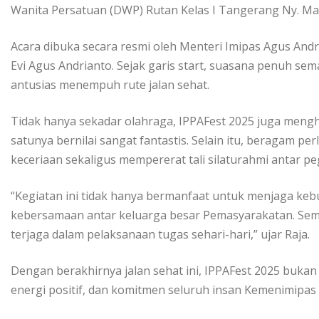
Wanita Persatuan (DWP) Rutan Kelas I Tangerang Ny. Mari
Acara dibuka secara resmi oleh Menteri Imipas Agus An
Evi Agus Andrianto. Sejak garis start, suasana penuh se
antusias menempuh rute jalan sehat.
Tidak hanya sekadar olahraga, IPPAFest 2025 juga meng
satunya bernilai sangat fantastis. Selain itu, beragam 
keceriaan sekaligus mempererat tali silaturahmi antar pe
“Kegiatan ini tidak hanya bermanfaat untuk menjaga keb
kebersamaan antar keluarga besar Pemasyarakatan. Sema
terjaga dalam pelaksanaan tugas sehari-hari,” ujar Raja.
Dengan berakhirnya jalan sehat ini, IPPAFest 2025 bukan 
energi positif, dan komitmen seluruh insan Kemenimipas