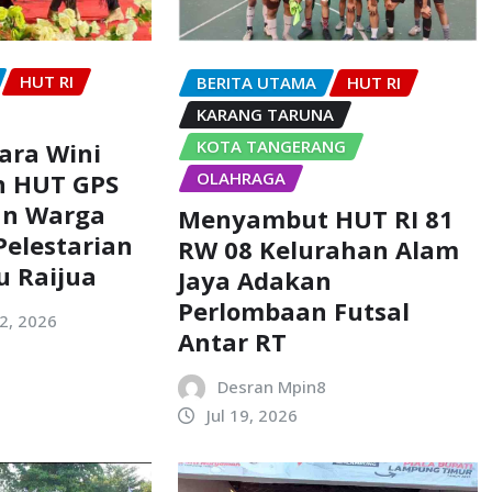
HUT RI
BERITA UTAMA
HUT RI
KARANG TARUNA
KOTA TANGERANG
Dara Wini
OLAHRAGA
 HUT GPS
an Warga
Menyambut HUT RI 81
elestarian
RW 08 Kelurahan Alam
u Raijua
Jaya Adakan
Perlombaan Futsal
2, 2026
Antar RT
Desran Mpin8
Jul 19, 2026