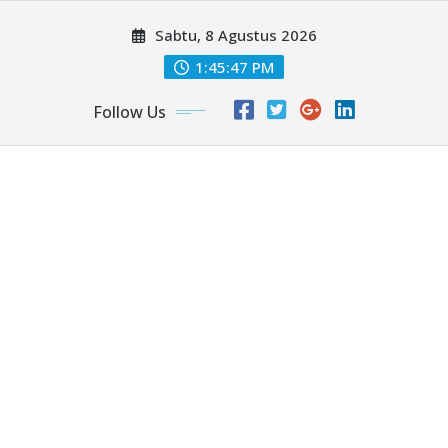
Skip
Sabtu, 8 Agustus 2026
to
content
1:45:49 PM
Follow Us