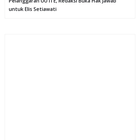
Pelanggaran UU ITE, Redaksi Buka Hak Jawab
untuk Elis Setiawati