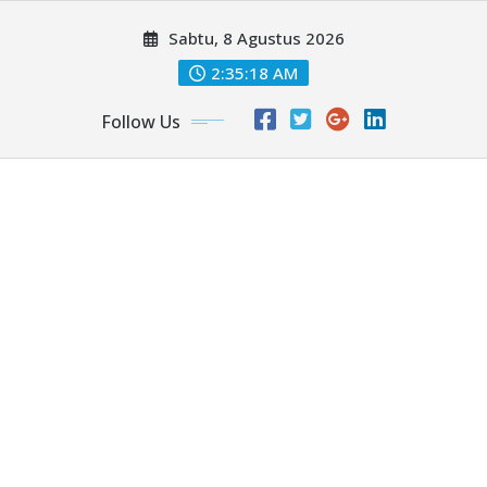
Skip
Sabtu, 8 Agustus 2026
to
content
2:35:20 AM
Follow Us