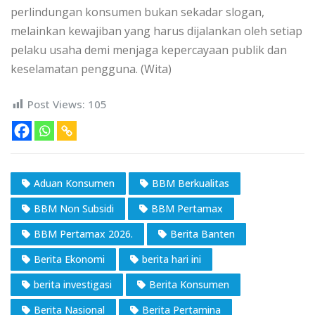
perlindungan konsumen bukan sekadar slogan,
melainkan kewajiban yang harus dijalankan oleh setiap
pelaku usaha demi menjaga kepercayaan publik dan
keselamatan pengguna. (Wita)
Post Views:
105
Aduan Konsumen
BBM Berkualitas
BBM Non Subsidi
BBM Pertamax
BBM Pertamax 2026.
Berita Banten
Berita Ekonomi
berita hari ini
berita investigasi
Berita Konsumen
Berita Nasional
Berita Pertamina