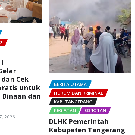
NG
 I
Gelar
 dan Cek
BERITA UTAMA
ratis untuk
HUKUM DAN KRIMINAL
a Binaan dan
KAB. TANGERANG
KEGIATAN
SOROTAN
27, 2026
DLHK Pemerintah
Kabupaten Tangerang