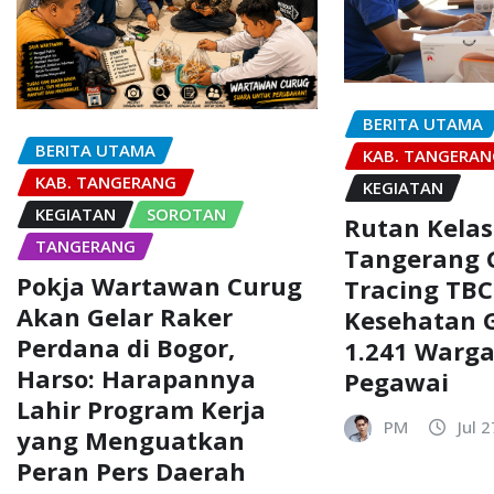
BERITA UTAMA
BERITA UTAMA
KAB. TANGERA
KAB. TANGERANG
KEGIATAN
KEGIATAN
SOROTAN
Rutan Kelas
TANGERANG
Tangerang 
Pokja Wartawan Curug
Tracing TBC
Akan Gelar Raker
Kesehatan G
Perdana di Bogor,
1.241 Warg
Harso: Harapannya
Pegawai
Lahir Program Kerja
PM
Jul 
yang Menguatkan
Peran Pers Daerah