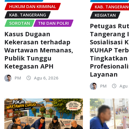
HUKUM DAN KRIMINAL
KAB. TANGERA
KAB. TANGERANG
KEGIATAN
SOROTAN
TNI DAN POLRI
Petugas Rut
Kasus Dugaan
Tangerang I
Kekerasan terhadap
Sosialisasi
Wartawan Memanas,
KUHAP Terb
Publik Tunggu
Tingkatkan
Ketegasan APH
Profesional
Layanan
PM
Agu 6, 2026
PM
Agu 