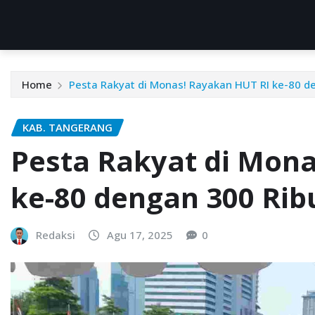
Home
Pesta Rakyat di Monas! Rayakan HUT RI ke-80 d
KAB. TANGERANG
Pesta Rakyat di Mona
ke-80 dengan 300 Rib
Redaksi
Agu 17, 2025
0