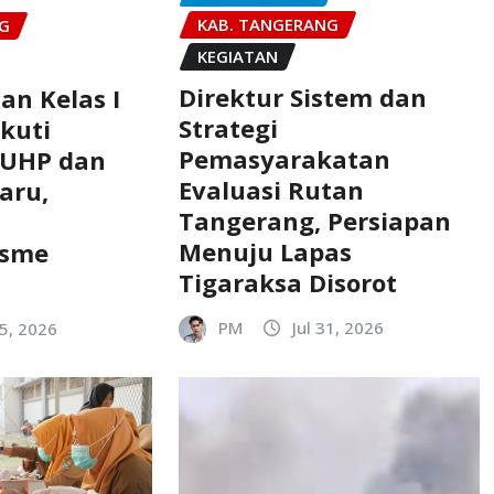
KAB. TANGERANG
NG
KEGIATAN
Direktur Sistem dan
an Kelas I
Strategi
kuti
Pemasyarakatan
 KUHP dan
Evaluasi Rutan
aru,
Tangerang, Persiapan
Menuju Lapas
isme
Tigaraksa Disorot
PM
Jul 31, 2026
5, 2026