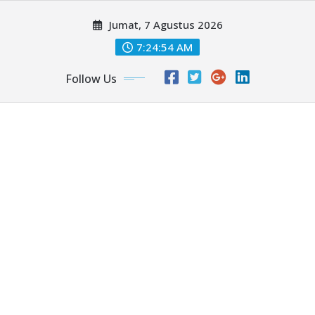
Skip
Jumat, 7 Agustus 2026
to
content
7:24:56 AM
Follow Us