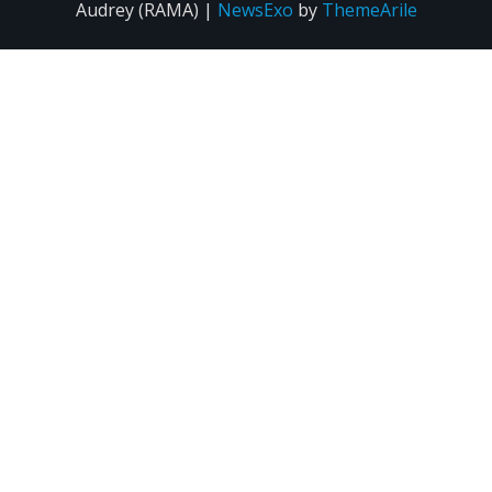
Audrey (RAMA)
|
NewsExo
by
ThemeArile