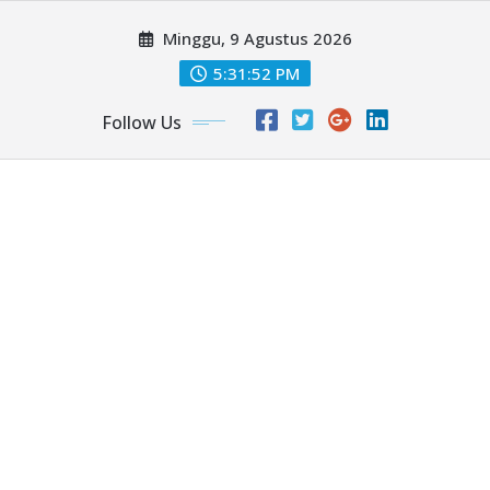
Skip
Minggu, 9 Agustus 2026
to
content
5:31:54 PM
Follow Us