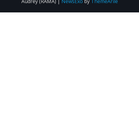
Audrey (RAMA)
|
NewsExo
by
ThemeArile