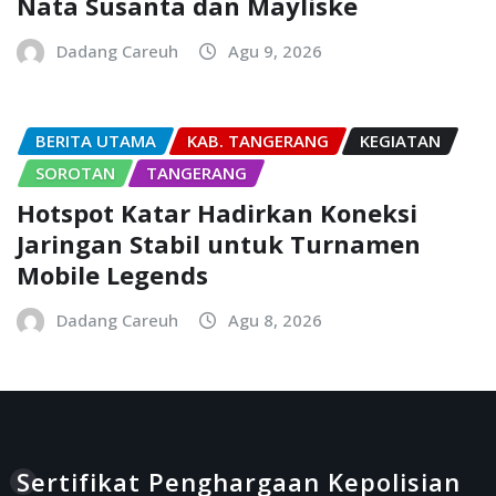
Nata Susanta dan Mayliske
Dadang Careuh
Agu 9, 2026
BERITA UTAMA
KAB. TANGERANG
KEGIATAN
SOROTAN
TANGERANG
Hotspot Katar Hadirkan Koneksi
Jaringan Stabil untuk Turnamen
Mobile Legends
Dadang Careuh
Agu 8, 2026
Sertifikat Penghargaan Kepolisian