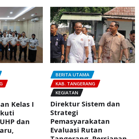
BERITA UTAMA
KAB. TANGERANG
NG
KEGIATAN
Direktur Sistem dan
an Kelas I
Strategi
kuti
Pemasyarakatan
 KUHP dan
Evaluasi Rutan
aru,
Tangerang, Persiapan