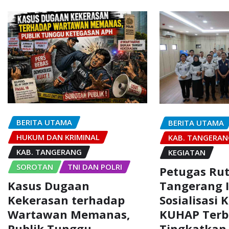
BERITA UTAMA
BERITA UTAMA
HUKUM DAN KRIMINAL
KAB. TANGERA
KAB. TANGERANG
KEGIATAN
SOROTAN
TNI DAN POLRI
Petugas Rut
Kasus Dugaan
Tangerang I
Kekerasan terhadap
Sosialisasi
Wartawan Memanas,
KUHAP Terb
Publik Tunggu
Tingkatkan