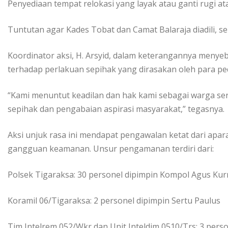
Penyediaan tempat relokasi yang layak atau ganti rugi 
Tuntutan agar Kades Tobat dan Camat Balaraja diadili, 
Koordinator aksi, H. Arsyid, dalam keterangannya menye
terhadap perlakuan sepihak yang dirasakan oleh para p
“Kami menuntut keadilan dan hak kami sebagai warga ser
sepihak dan pengabaian aspirasi masyarakat,” tegasnya.
Aksi unjuk rasa ini mendapat pengawalan ketat dari ap
gangguan keamanan. Unsur pengamanan terdiri dari:
Polsek Tigaraksa: 30 personel dipimpin Kompol Agus Ku
Koramil 06/Tigaraksa: 2 personel dipimpin Sertu Paulus
Tim Intelrem 052/Wkr dan Unit Inteldim 0510/Trs: 3 pers