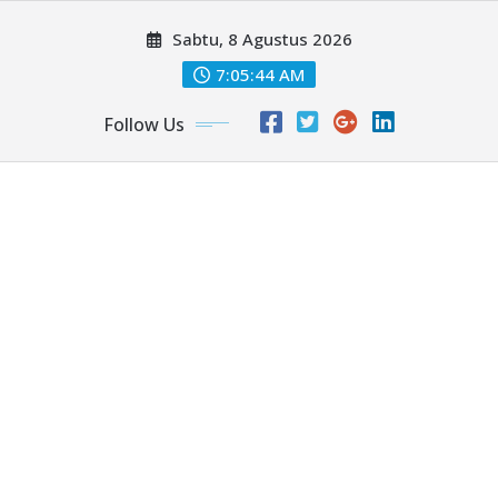
Skip
Sabtu, 8 Agustus 2026
to
content
7:05:47 AM
Follow Us