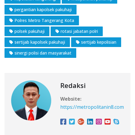
pergantian kapolsek pakuhaji
Polres Metro Tangerang Kota
polsek pakuhaji
rotasi jabatan polri
sertijab kapolsek pakuhaji
sertijab kepolisian
sinergi polisi dan masyarakat
Redaksi
Website:
https://metropolitanin8.com