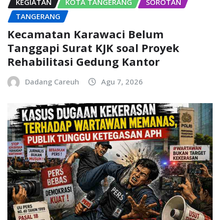
KEGIATAN
KOTA TANGERANG
SOROTAN
TANGERANG
Kecamatan Karawaci Belum
Tanggapi Surat KJK soal Proyek
Rehabilitasi Gedung Kantor
Dadang Careuh
Agu 7, 2026