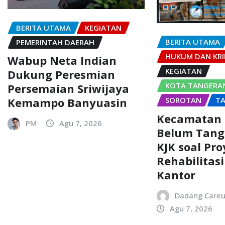
BERITA UTAMA
KEGIATAN
BERITA UTAMA
PEMERINTAH DAERAH
HUKUM DAN KRI
Wabup Neta Indian
KEGIATAN
Dukung Peresmian
KOTA TANGERA
Persemaian Sriwijaya
SOROTAN
T
Kemampo Banyuasin
Kecamatan 
PM
Agu 7, 2026
Belum Tang
KJK soal Pr
Rehabilitas
Kantor
Dadang Care
Agu 7, 2026