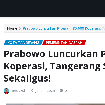
Home
Prabowo Luncurkan Program 80.000 Koperasi, T
KOTA TANGERANG
PEMERINTAH DAERAH
Prabowo Luncurkan P
Koperasi, Tangerang
Sekaligus!
Redaksi
Jul 21, 2025
0