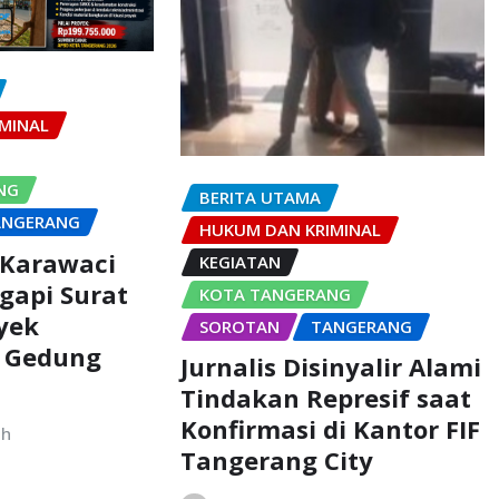
MINAL
NG
BERITA UTAMA
ANGERANG
HUKUM DAN KRIMINAL
Karawaci
KEGIATAN
gapi Surat
KOTA TANGERANG
oyek
SOROTAN
TANGERANG
i Gedung
Jurnalis Disinyalir Alami
Tindakan Represif saat
Konfirmasi di Kantor FIF
uh
Tangerang City