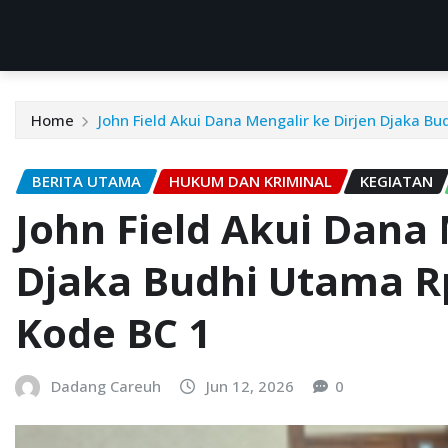
Home
John Field Akui Dana Mengalir ke Dirjen Djaka B
BERITA UTAMA
HUKUM DAN KRIMINAL
KEGIATAN
John Field Akui Dana 
Djaka Budhi Utama R
Kode BC 1
Dadang Careuh
Jun 12, 2026
0