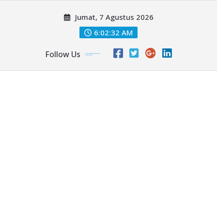
Skip
Jumat, 7 Agustus 2026
to
content
6:02:33 AM
Follow Us