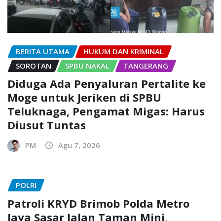
BERITA UTAMA
HUKUM DAN KRIMINAL
SOROTAN
SPBU NAKAL
TANGERANG
Diduga Ada Penyaluran Pertalite ke
Moge untuk Jeriken di SPBU
Teluknaga, Pengamat Migas: Harus
Diusut Tuntas
PM
Agu 7, 2026
POLRI
Patroli KRYD Brimob Polda Metro
Jaya Sasar Jalan Taman Mini,