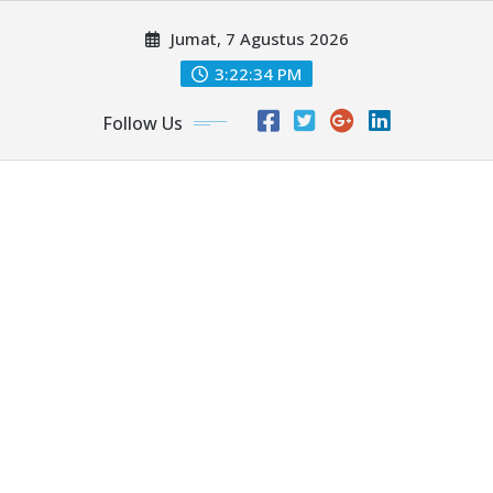
Skip
Jumat, 7 Agustus 2026
to
content
3:22:36 PM
Follow Us