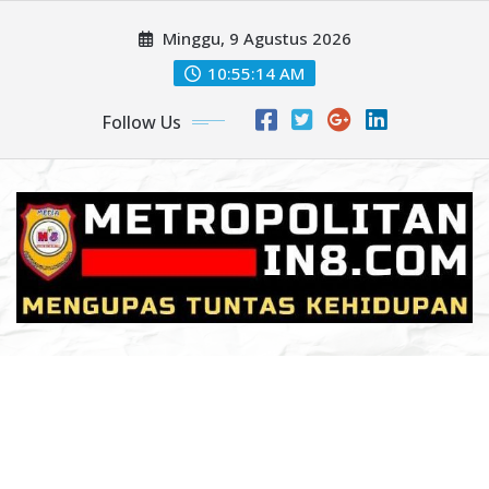
Skip
Minggu, 9 Agustus 2026
to
content
10:55:17 AM
Follow Us