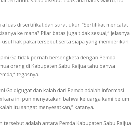
l 25 tahun. Kalau disebut tidak ada batas waktu, itu
luas di sertifikat dan surat ukur. “Sertifikat mencatat
sisanya ke mana? Pilar batas juga tidak sesuai,” jelasnya.
-usul hak pakai tersebut serta siapa yang memberikan.
Djami Ga tidak pernah bersengketa dengan Pemda
emua orang di Kabupaten Sabu Raijua tahu bahwa
emda,” tegasnya.
i Ga digugat dan kalah dari Pemda adalah informasi
erkara ini pun menyatakan bahwa keluarga kami belum
kalah itu sangat menyesatkan,” katanya.
n tersebut adalah antara Pemda Kabupaten Sabu Raijua