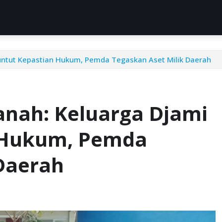
Tuntut Kepastian Hukum, Pemda Tegaskan Aset Milik Daerah
Tanah: Keluarga Djami
n Hukum, Pemda
Daerah