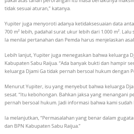
pakai atas tanah perorangan itu masa berlakunya maksima
tidak sesuai aturan,” katanya.
Yupiter juga menyoroti adanya ketidaksesuaian data antara 
700 m² lebih, padahal surat ukur lebih dari 1.000 m². Lalu 
Ia menilai pertanahan dan Pemda harus menjelaskan asal
Lebih lanjut, Yupiter juga menegaskan bahwa keluarga 
Kabupaten Sabu Raijua. “Ada banyak bukti dan hampir s
keluarga Djami Ga tidak pernah bersoal hukum dengan P
Menurut Yupiter, isu yang menyebut bahwa keluarga Djam
sesat. “Itu kebohongan. Bahkan jaksa yang menangani p
pernah bersoal hukum. Jadi informasi bahwa kami sudah 
Ia melanjutkan, “Permasalahan yang benar dalam gugata
dan BPN Kabupaten Sabu Raijua.”