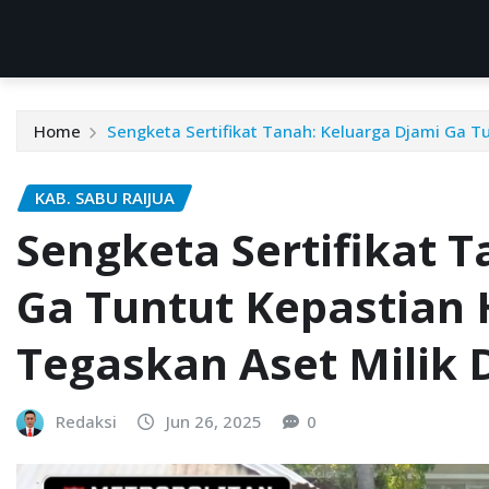
Home
Sengketa Sertifikat Tanah: Keluarga Djami Ga 
KAB. SABU RAIJUA
Sengketa Sertifikat 
Ga Tuntut Kepastia
Tegaskan Aset Milik 
Redaksi
Jun 26, 2025
0